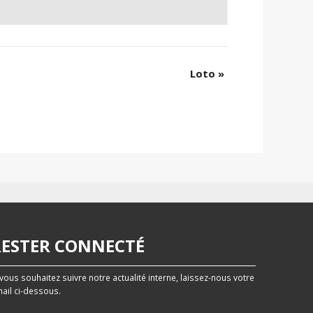
Loto
»
RESTER CONNECTÉ
 vous souhaitez suivre notre actualité interne, laissez-nous votre
ail ci-dessous.