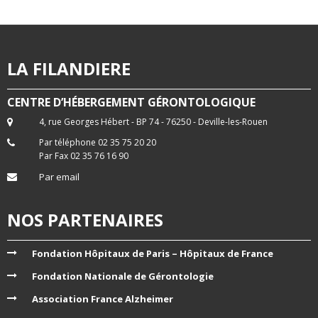
d
a
e
v
v
i
LA FILANDIERE
u
g
e
a
CENTRE D’HÉBERGEMENT GÉRONTOLOGIQUE
s
4, rue Georges Hébert - BP 74 - 76250 - Deville-les-Rouen
t
é
Par téléphone 02 35 75 20 20
i
v
Par Fax 02 35 76 16 90
o
è
Par email
n
n
e
NOS PARTENAIRES
d
m
e
Fondation Hôpitaux de Paris – Hôpitaux de France
e
v
Fondation Nationale de Gérontologie
n
u
t
Association France Alzheimer
e