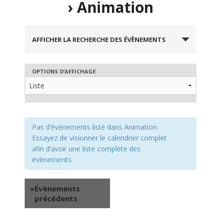
› Animation
R
AFFICHER LA RECHERCHE DES ÉVÈNEMENTS
e
c
OPTIONS D’AFFICHAGE
N
h
a
e
v
r
i
Pas d’évènements listé dans Animation.
c
g
Essayez de visionner le calendrier complet
h
a
afin d’avoir une liste complète des
évènements.
e
t
e
i
«
Évènements
o
t
précédents
n
n