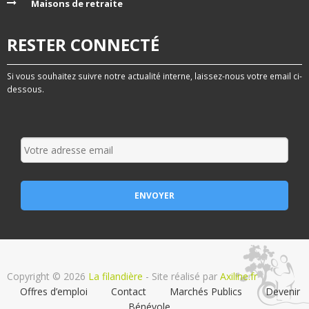
Maisons de retraite
s
É
RESTER CONNECTÉ
v
Si vous souhaitez suivre notre actualité interne, laissez-nous votre email ci-
è
dessous.
n
e
m
e
n
t
s
Copyright © 2026
La filandière
- Site réalisé par
Axiline.fr
Offres d’emploi
Contact
Marchés Publics
Devenir
Bénévole