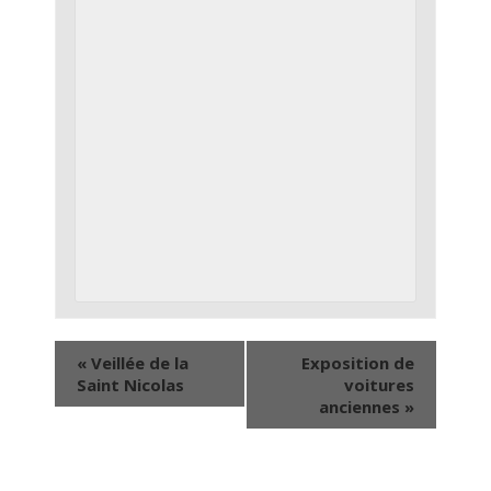
«
Veillée de la
Exposition de
Saint Nicolas
voitures
anciennes
»