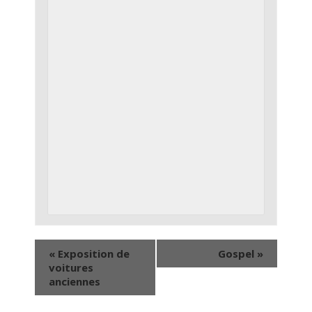
«
Exposition de
Gospel
»
voitures
anciennes