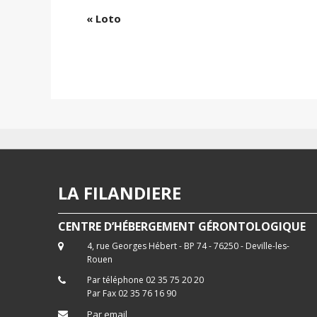
«
Loto
LA FILANDIERE
CENTRE D’HÉBERGEMENT GÉRONTOLOGIQUE
4, rue Georges Hébert - BP 74 - 76250 - Deville-les-
Rouen
Par téléphone 02 35 75 20 20
Par Fax 02 35 76 16 90
Par email