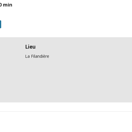
0 min
Lieu
La Filandière