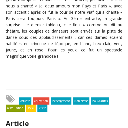
nous a chanté « J’ai deux amours mon Pays et Paris », avec
son accent ; après ce fut le tour de notre Piaf qui a chanté «
Paris sera toujours Paris ». Au 3ème entracte, la grande
surprise : le dernier tableau, « le final » comme on dit au
théâtre, les couples de danseurs sont arrivés sur la piste de
danse sous des applaudissements… car ces dames étaient
habillées en crinoline de l’époque, en blanc, bleu clair, vert,
jaune, et en rose. Pour les yeux, ce fut un spectacle
magnifique voire grandiose !
Activité
animation
hébergement
Non classé
nouveautés
restauration
social
Visite
Article