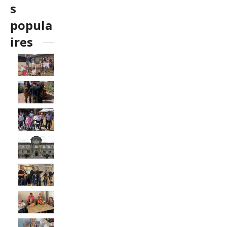
s
popula
ires