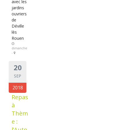
avec les
jardins
ouvriers
de
Déville
lès
Rouen
dimanche
-
20
SEP
2018
Repas
à
Thèm
e :
l’Auto