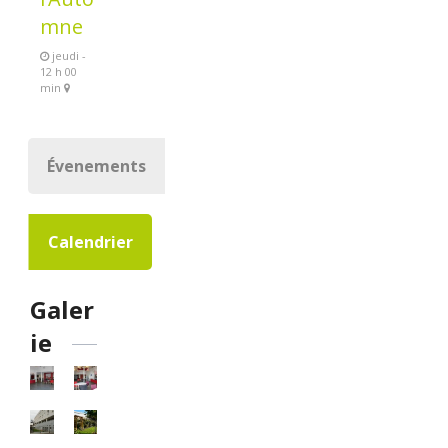
mne
jeudi -
12 h 00
min
Évenements
Calendrier
Galer
ie