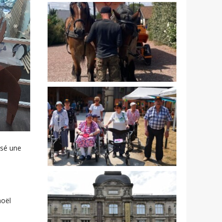
isé une
noël