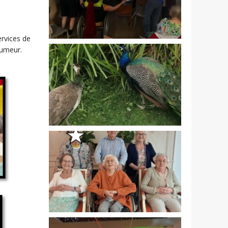
ervices de
humeur.