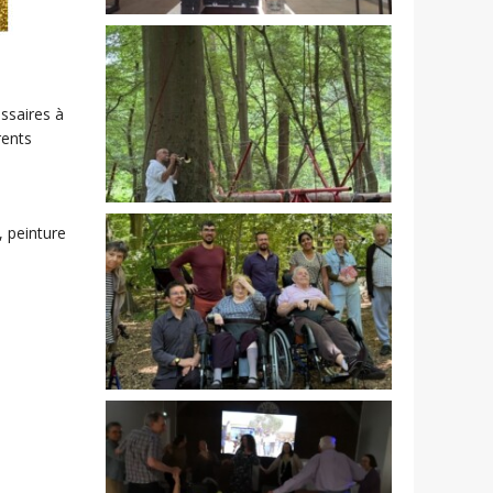
essaires à
rents
, peinture