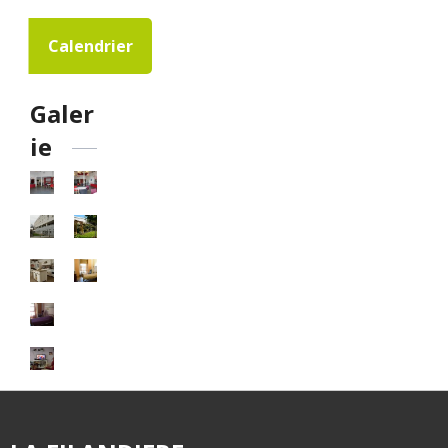
Calendrier
Galer
ie