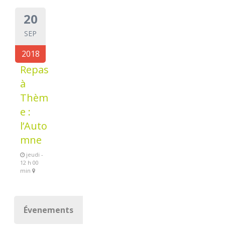
20
SEP
2018
Repas
à
Thèm
e :
l’Auto
mne
jeudi -
12 h 00
min
Évenements