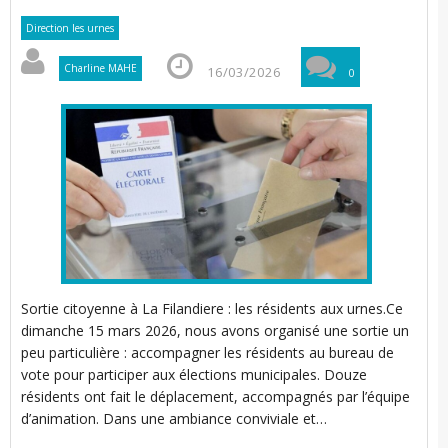
i
r
Direction les urnes
l
i
Charline MAHE
16/03/2026
0
i
i
t
l
t
’
l
Sortie citoyenne à La Filandiere : les résidents aux urnes.Ce
i
dimanche 15 mars 2026, nous avons organisé une sortie un
peu particulière : accompagner les résidents au bureau de
vote pour participer aux élections municipales. Douze
résidents ont fait le déplacement, accompagnés par l’équipe
l
d’animation. Dans une ambiance conviviale et…