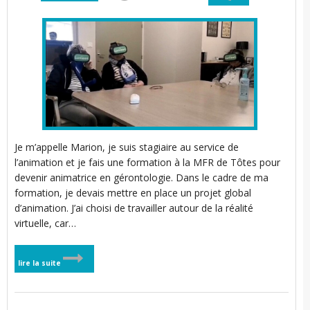
i
i
l
l
i
i
t
i
i
t
Je m’appelle Marion, je suis stagiaire au service de
i
i
t
l’animation et je fais une formation à la MFR de Tôtes pour
devenir animatrice en gérontologie. Dans le cadre de ma
I
formation, je devais mettre en place un projet global
i
t
d’animation. J’ai choisi de travailler autour de la réalité
virtuelle, car…
’
i
lire la suite
i