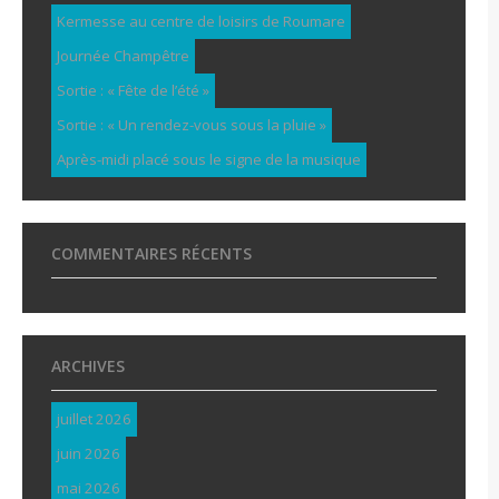
Kermesse au centre de loisirs de Roumare
Journée Champêtre
Sortie : « Fête de l’été »
Sortie : « Un rendez-vous sous la pluie »
Après-midi placé sous le signe de la musique
COMMENTAIRES RÉCENTS
ARCHIVES
juillet 2026
juin 2026
mai 2026