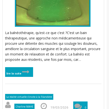
l
i
i
l
i
t
La balnéothérapie, qu’est-ce que c’est ?C’est un bain
i
thérapeutique, une approche non médicamenteuse qui
procure une détente des muscles qui soulage les douleurs,
améliore la circulation sanguine et le plus important, procure
i
un moment de relaxation et de confort. La balnéo est
r
proposée aux résidents, une fois par mois, car…
t
r
l
lire la suite
l
i
l
t
i
t
i
La réalité virtuelle s’invite à la Filandière
Charline MAHE
19/03/2026
0