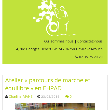
Qui sommes nous
|
Contactez-nous
4, rue Georges Hébert BP 74 - 76250 Déville-les-rouen
02 35 75 20 20
Atelier « parcours de marche et
équilibre » en EHPAD
Charline MAHE
0
23/05/2016