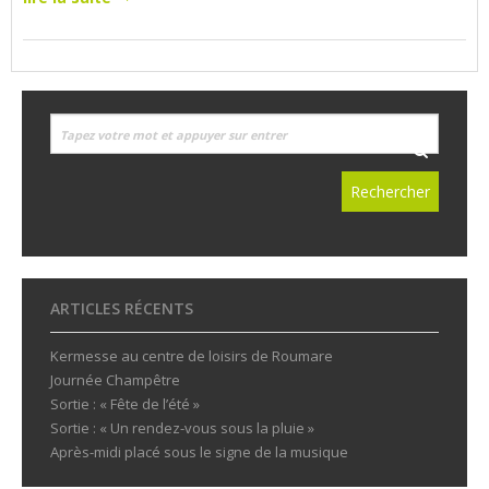
ARTICLES RÉCENTS
Kermesse au centre de loisirs de Roumare
Journée Champêtre
Sortie : « Fête de l’été »
Sortie : « Un rendez-vous sous la pluie »
Après-midi placé sous le signe de la musique