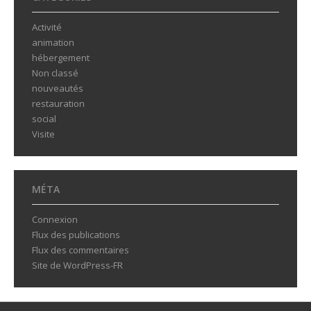
Activité
animation
hébergement
Non classé
nouveautés
restauration
social
Visite
MÉTA
Connexion
Flux des publications
Flux des commentaires
Site de WordPress-FR