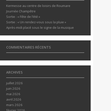
Kermesse au centre de loisirs de Roumare
Journée Champêtre
Sortie : « Fête de l’été »
Sortie : « Un rendez-vous sous la pluie »
Après-midi placé sous le signe de la musique
COMMENTAIRES RÉCENTS
ARCHIVES
juillet 2026
juin 2026
mai 2026
avril 2026
mars 2026
février 2026