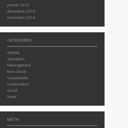
janvier 2015
décembre 2014
novembre 2014
CATÉGORIES
Activité
animation
hébergement
Non classé
nouveautés
restauration
social
Visite
MÉTA