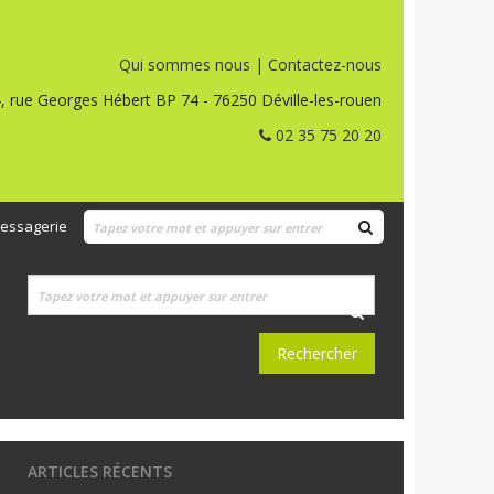
Qui sommes nous
|
Contactez-nous
, rue Georges Hébert BP 74 - 76250 Déville-les-rouen
02 35 75 20 20
essagerie
ARTICLES RÉCENTS