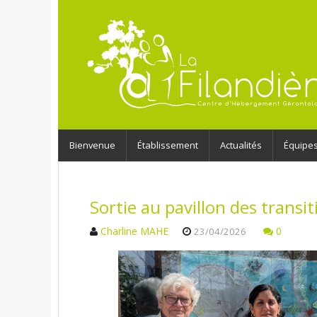
Bienvenue
Établissement
Actualités
Équipe
Sortie au pavillon des transit
Charline MAHE
0
23/04/2026