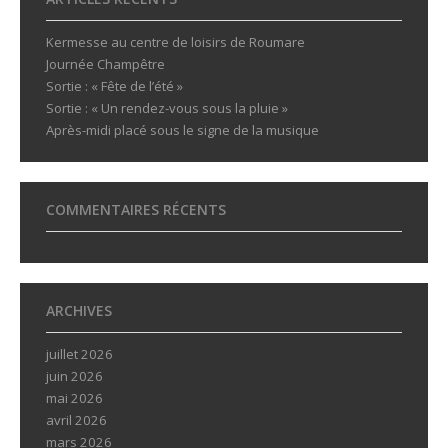
Kermesse au centre de loisirs de Roumare
Journée Champêtre
Sortie : « Fête de l’été »
Sortie : « Un rendez-vous sous la pluie »
Après-midi placé sous le signe de la musique
COMMENTAIRES RÉCENTS
ARCHIVES
juillet 2026
juin 2026
mai 2026
avril 2026
mars 2026