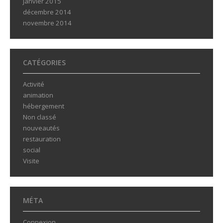
janvier 2015
décembre 2014
novembre 2014
CATÉGORIES
Activité
animation
hébergement
Non classé
nouveautés
restauration
social
Visite
MÉTA
Connexion