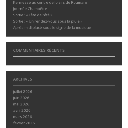
Kermesse au centre de loisirs de Roumare
Journée Champêtre
Sortie : « Fête de l’été »
Sortie : « Un rendez-vous sous la pluie »
Après-midi placé sous le signe de la musique
COMMENTAIRES RÉCENTS
ARCHIVES
juillet 2026
juin 2026
mai 2026
avril 2026
mars 2026
février 2026