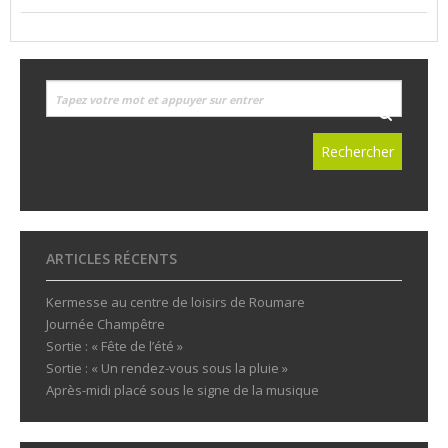
ARTICLES RÉCENTS
Kermesse au centre de loisirs de Roumare
Journée Champêtre
Sortie : « Fête de l’été »
Sortie : « Un rendez-vous sous la pluie »
Après-midi placé sous le signe de la musique