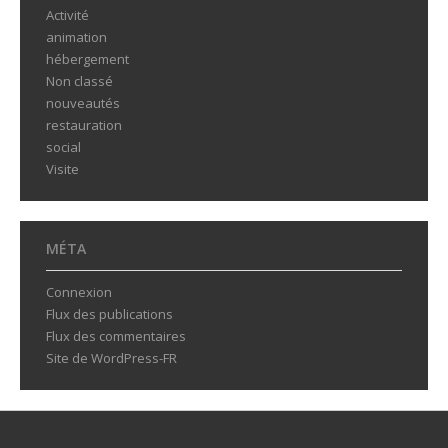
Activité
animation
hébergement
Non classé
nouveautés
restauration
social
Visite
MÉTA
Connexion
Flux des publications
Flux des commentaires
Site de WordPress-FR