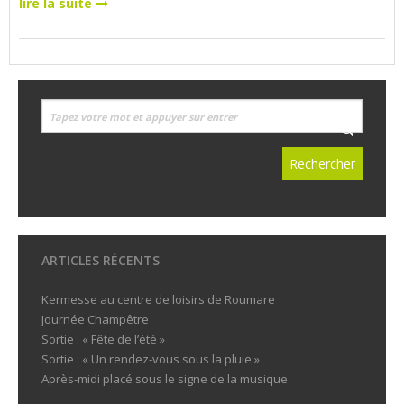
lire la suite
ARTICLES RÉCENTS
Kermesse au centre de loisirs de Roumare
Journée Champêtre
Sortie : « Fête de l’été »
Sortie : « Un rendez-vous sous la pluie »
Après-midi placé sous le signe de la musique