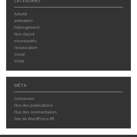
CATÉGORIES
Activité
animation
hébergement
Non classé
nouveautés
restauration
social
Visite
MÉTA
Connexion
Flux des publications
Flux des commentaires
Site de WordPress-FR