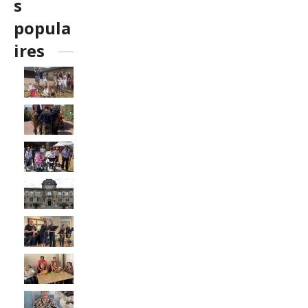
s
popula
ires