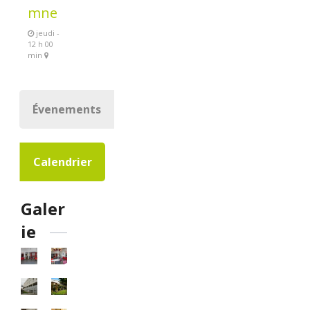
mne
jeudi -
12 h 00
min
Évenements
Calendrier
Galer
ie