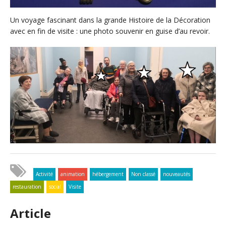
Un voyage fascinant dans la grande Histoire de la Décoration
avec en fin de visite : une photo souvenir en guise d’au revoir.
Activité
animation
hébergement
Non classé
nouveautés
restauration
social
Visite
Article