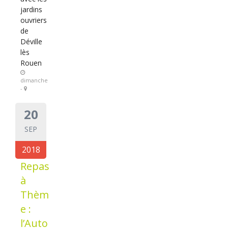
jardins
ouvriers
de
Déville
lès
Rouen
dimanche
-
20
SEP
2018
Repas
à
Thèm
e :
l’Auto