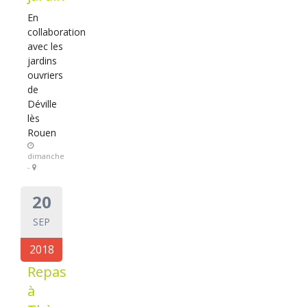
En
collaboration
avec les
jardins
ouvriers
de
Déville
lès
Rouen
dimanche
-
20
SEP
2018
Repas
à