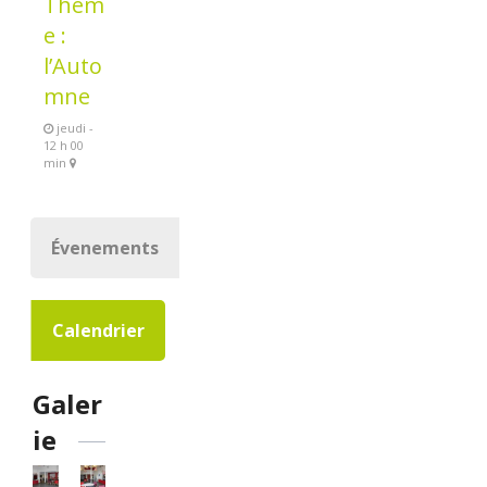
Thèm
e :
l’Auto
mne
jeudi -
12 h 00
min
Évenements
Calendrier
Galer
ie