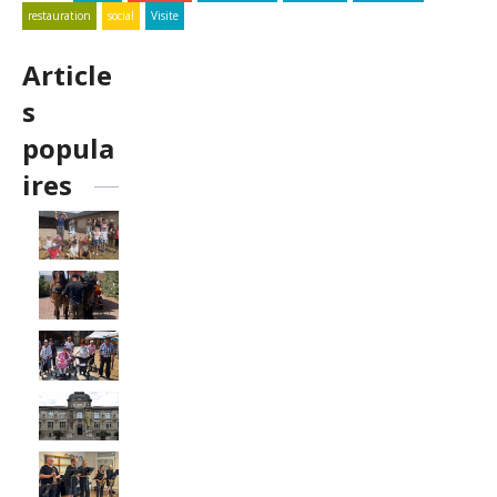
restauration
social
Visite
Article
s
popula
ires