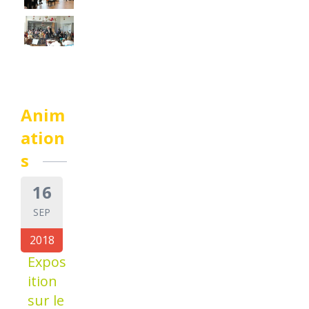
Anim
ation
s
16
SEP
2018
Expos
ition
sur le