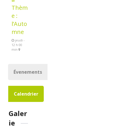
Thèm
e :
l’Auto
mne
jeudi -
12 h 00
min
Évenements
Calendrier
Galer
ie