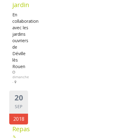
jardin
En
collaboration
avec les
jardins
ouvriers
de
Déville
lès
Rouen
dimanche
-
20
SEP
2018
Repas
à