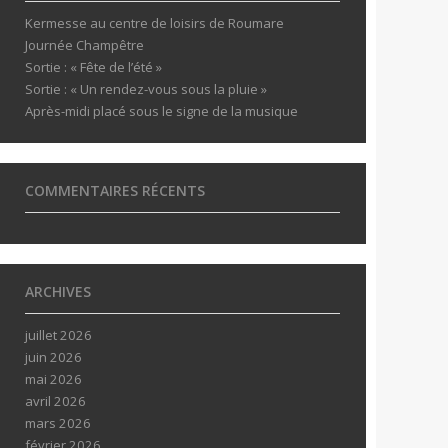
Kermesse au centre de loisirs de Roumare
Journée Champêtre
Sortie : « Fête de l’été »
Sortie : « Un rendez-vous sous la pluie »
Après-midi placé sous le signe de la musique
COMMENTAIRES RÉCENTS
ARCHIVES
juillet 2026
juin 2026
mai 2026
avril 2026
mars 2026
février 2026