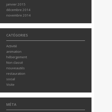
janvier 2015
décembre 2014
novembre 2014
CATÉGORIES
Activité
animation
hébergement
Non classé
nouveautés
restauration
social
Visite
MÉTA