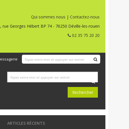
Qui sommes nous
|
Contactez-nous
, rue Georges Hébert BP 74 - 76250 Déville-les-rouen
02 35 75 20 20
essagerie
ARTICLES RÉCENTS