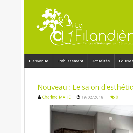
Bienvenue
Établissement
Actualités
Équipe
Nouveau : Le salon d’esthétiq
Charline MAHE
0
19/02/2018