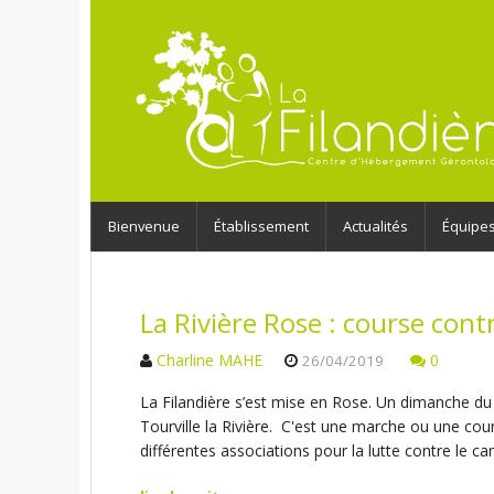
Bienvenue
Établissement
Actualités
Équipe
La Rivière Rose : course cont
Charline MAHE
0
26/04/2019
La Filandière s’est mise en Rose. Un dimanche du 
Tourville la Rivière. C'est une marche ou une cou
différentes associations pour la lutte contre le c