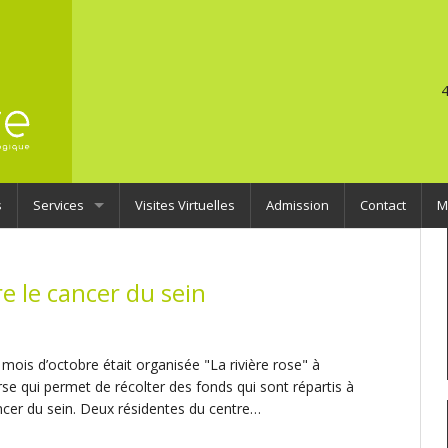
4
s
Services
Visites Virtuelles
Admission
Contact
M
Services Classiques
L’étang
re le cancer du sein
Services specialisés
Le moulin
La clairière
Le SSIAD
La fermette
La petite maison
Soins infirmiers à domicile
mois d’octobre était organisée "La rivière rose" à
Le colombier
L’accueil enchantant
60 places classiques
rse qui permet de récolter des fonds qui sont répartis à
ancer du sein. Deux résidentes du centre…
L’aide aux aidants
6 places d’urgence