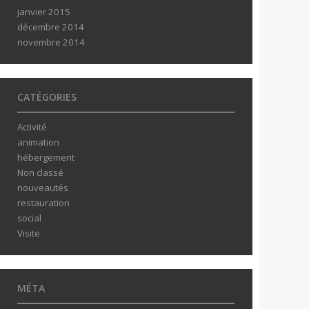
janvier 2015
décembre 2014
novembre 2014
CATÉGORIES
Activité
animation
hébergement
Non classé
nouveautés
restauration
social
Visite
MÉTA