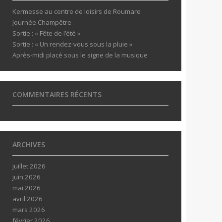
Kermesse au centre de loisirs de Roumare
Journée Champêtre
Sortie : « Fête de l’été »
Sortie : « Un rendez-vous sous la pluie »
Après-midi placé sous le signe de la musique
COMMENTAIRES RÉCENTS
ARCHIVES
juillet 2026
juin 2026
mai 2026
avril 2026
mars 2026
février 2026