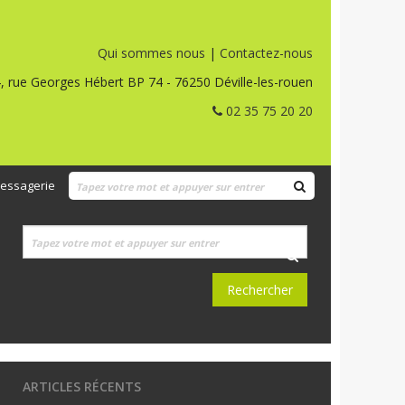
Qui sommes nous
|
Contactez-nous
, rue Georges Hébert BP 74 - 76250 Déville-les-rouen
02 35 75 20 20
essagerie
ARTICLES RÉCENTS