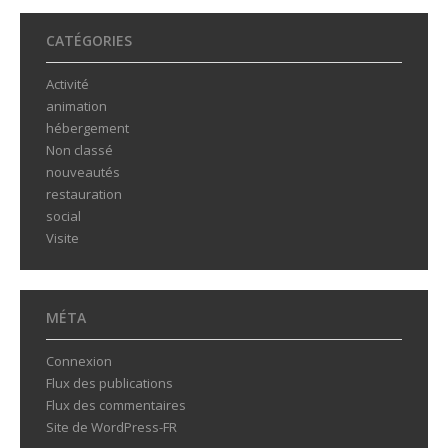
CATÉGORIES
Activité
animation
hébergement
Non classé
nouveautés
restauration
social
Visite
MÉTA
Connexion
Flux des publications
Flux des commentaires
Site de WordPress-FR