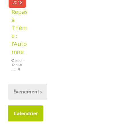
2018
Repas
à
Thèm
e :
l’Auto
mne
jeudi -
12 h 00
min
Évenements
Calendrier