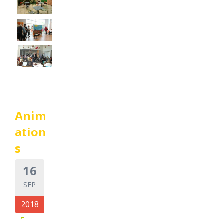
Anim
ation
s
16
SEP
2018