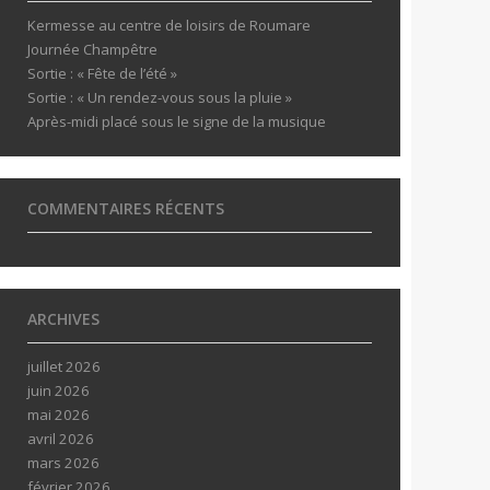
Kermesse au centre de loisirs de Roumare
Journée Champêtre
Sortie : « Fête de l’été »
Sortie : « Un rendez-vous sous la pluie »
Après-midi placé sous le signe de la musique
COMMENTAIRES RÉCENTS
ARCHIVES
juillet 2026
juin 2026
mai 2026
avril 2026
mars 2026
février 2026