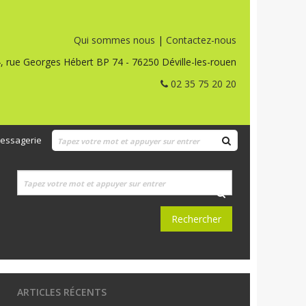
Qui sommes nous
|
Contactez-nous
, rue Georges Hébert BP 74 - 76250 Déville-les-rouen
02 35 75 20 20
essagerie
ARTICLES RÉCENTS