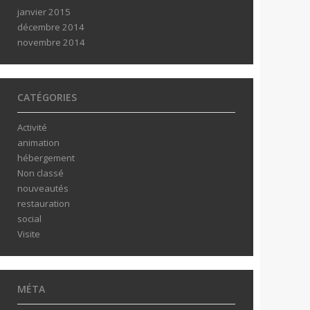
janvier 2015
décembre 2014
novembre 2014
CATÉGORIES
Activité
animation
hébergement
Non classé
nouveautés
restauration
social
Visite
MÉTA