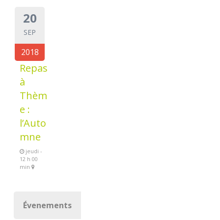
20
SEP
2018
Repas
à
Thèm
e :
l’Auto
mne
jeudi -
12 h 00
min
Évenements