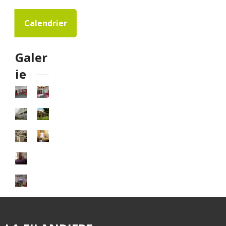
Calendrier
Galer
ie