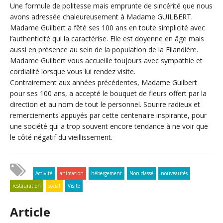
Une formule de politesse mais emprunte de sincérité que nous
avons adressée chaleureusement à Madame GUILBERT.
Madame Guilbert a fêté ses 100 ans en toute simplicité avec
l’authenticité qui la caractérise. Elle est doyenne en âge mais
aussi en présence au sein de la population de la Filandière.
Madame Guilbert vous accueille toujours avec sympathie et
cordialité lorsque vous lui rendez visite.
Contrairement aux années précédentes, Madame Guilbert
pour ses 100 ans, a accepté le bouquet de fleurs offert par la
direction et au nom de tout le personnel. Sourire radieux et
remerciements appuyés par cette centenaire inspirante, pour
une société qui a trop souvent encore tendance à ne voir que
le côté négatif du vieillissement.
Activité
animation
hébergement
Non classé
nouveautés
restauration
social
Visite
Article