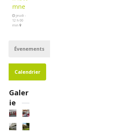
mne
jeudi -
12 h 00
min
Évenements
Calendrier
Galer
ie