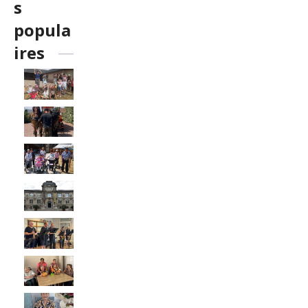
s
popula
ires