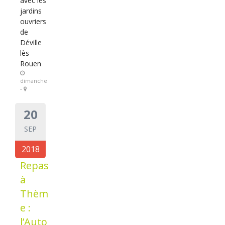
avec les
jardins
ouvriers
de
Déville
lès
Rouen
dimanche
-
20
SEP
2018
Repas
à
Thèm
e :
l’Auto