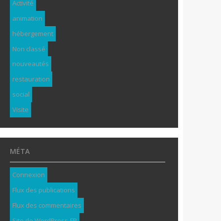
Activité
animation
hébergement
Non classé
nouveautés
restauration
social
Visite
MÉTA
Connexion
Flux des publications
Flux des commentaires
Site de WordPress-FR