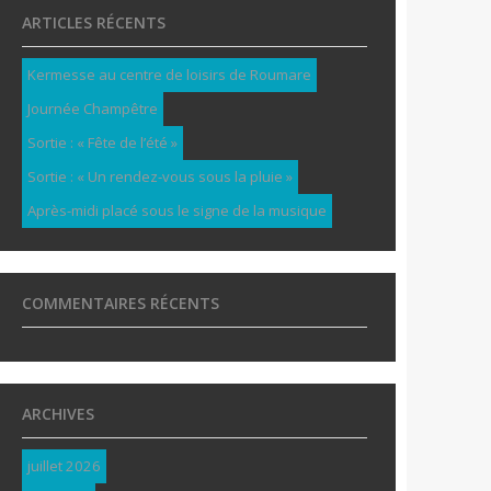
ARTICLES RÉCENTS
Kermesse au centre de loisirs de Roumare
Journée Champêtre
Sortie : « Fête de l’été »
Sortie : « Un rendez-vous sous la pluie »
Après-midi placé sous le signe de la musique
COMMENTAIRES RÉCENTS
ARCHIVES
juillet 2026