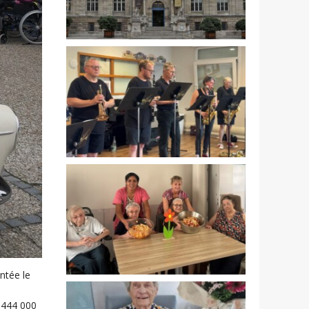
ntée le
, 444 000