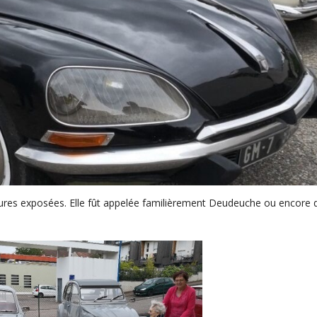
tures exposées. Elle fût appelée familièrement Deudeuche ou encore 