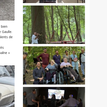
 bien
 Gaulle.
alents de
nès
haîne »