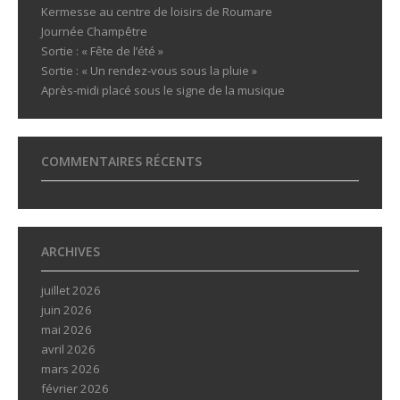
Kermesse au centre de loisirs de Roumare
Journée Champêtre
Sortie : « Fête de l’été »
Sortie : « Un rendez-vous sous la pluie »
Après-midi placé sous le signe de la musique
COMMENTAIRES RÉCENTS
ARCHIVES
juillet 2026
juin 2026
mai 2026
avril 2026
mars 2026
février 2026