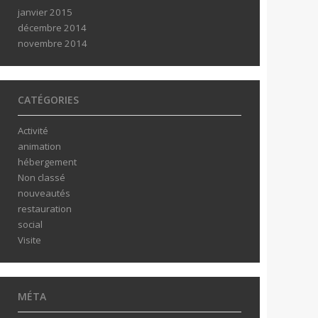
janvier 2015
décembre 2014
novembre 2014
CATÉGORIES
Activité
animation
hébergement
Non classé
nouveautés
restauration
social
Visite
MÉTA