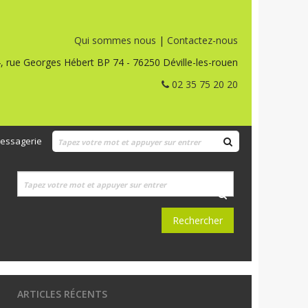
Qui sommes nous
|
Contactez-nous
, rue Georges Hébert BP 74 - 76250 Déville-les-rouen
02 35 75 20 20
essagerie
ARTICLES RÉCENTS