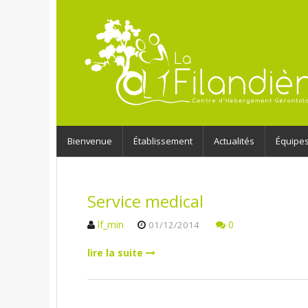
Bienvenue
Établissement
Actualités
Équipe
Service medical
lf_min
0
01/12/2014
lire la suite