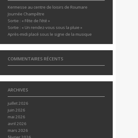
Kermesse au centre de loisirs de Roumare
Journée Champêtre
Sortie : « Fête de l’été »
Sortie : « Un rendez-vous sous la pluie »
Après-midi placé sous le signe de la musique
COMMENTAIRES RÉCENTS
ARCHIVES
juillet 2026
juin 2026
mai 2026
avril 2026
mars 2026
février 2026