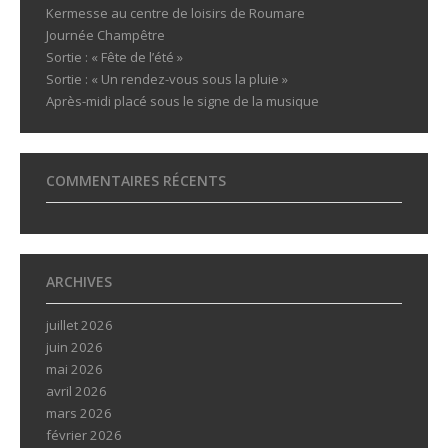
Kermesse au centre de loisirs de Roumare
Journée Champêtre
Sortie : « Fête de l’été »
Sortie : « Un rendez-vous sous la pluie »
Après-midi placé sous le signe de la musique
COMMENTAIRES RÉCENTS
ARCHIVES
juillet 2026
juin 2026
mai 2026
avril 2026
mars 2026
février 2026