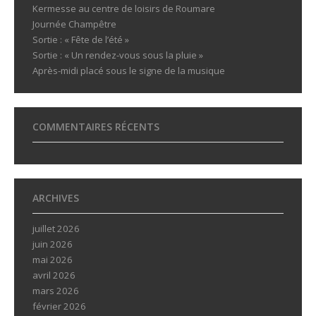
Kermesse au centre de loisirs de Roumare
Journée Champêtre
Sortie : « Fête de l’été »
Sortie : « Un rendez-vous sous la pluie »
Après-midi placé sous le signe de la musique
COMMENTAIRES RÉCENTS
ARCHIVES
juillet 2026
juin 2026
mai 2026
avril 2026
mars 2026
février 2026