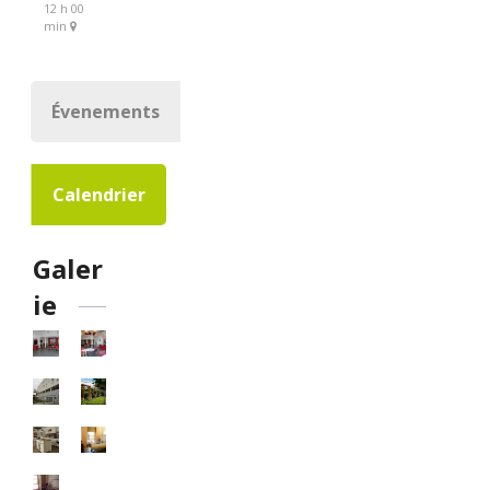
12 h 00
min
Évenements
Calendrier
Galer
ie