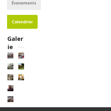
Évenements
Calendrier
Galer
ie