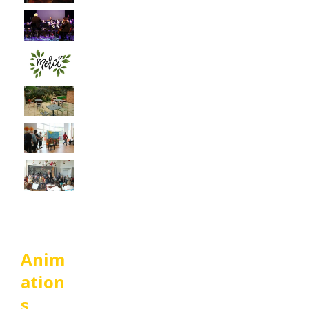
Anim
ation
s