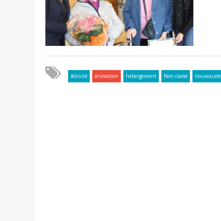
Activité
animation
hébergement
Non classé
nouveauté