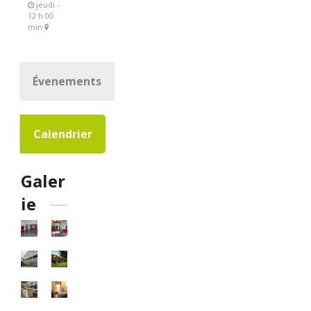
jeudi -
12 h 00
min
Évenements
Calendrier
Galer
ie