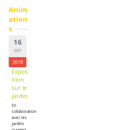
Anim
ation
s
16
SEP
2018
Expos
ition
sur le
jardin
En
collaboration
avec les
jardins
ouvriers