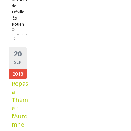
de
Déville
lès
Rouen
dimanche
-
20
SEP
2018
Repas
à
Thèm
e :
l’Auto
mne