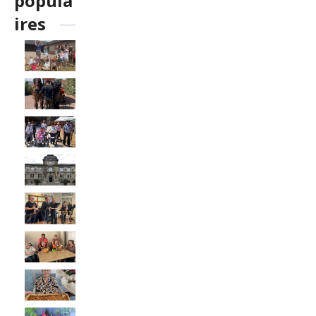
popula
ires