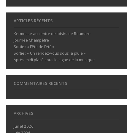
ARTICLES RÉCENTS
Kermesse au centre de loisirs de Roumare
Journée Champêtre
Sortie : « Fête de l’été »
Sortie : « Un rendez-vous sous la pluie »
Après-midi placé sous le signe de la musique
COMMENTAIRES RÉCENTS
ARCHIVES
juillet 2026
juin 2026