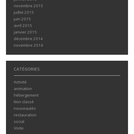
novembre 2015
juillet 2015
juin 2015
avril 2015
janvier 2015
décembre 2014
novembre 2014
CATÉGORIES
Activité
animation
hébergement
Non classé
nouveautés
restauration
social
Visite