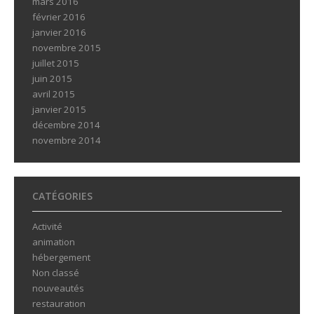
mars 2016
février 2016
janvier 2016
novembre 2015
juillet 2015
juin 2015
avril 2015
janvier 2015
décembre 2014
novembre 2014
CATÉGORIES
Activité
animation
hébergement
Non classé
nouveautés
restauration