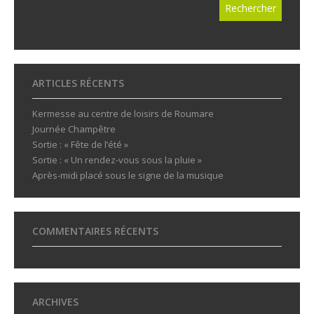
ARTICLES RÉCENTS
Kermesse au centre de loisirs de Roumare
Journée Champêtre
Sortie : « Fête de l’été »
Sortie : « Un rendez-vous sous la pluie »
Après-midi placé sous le signe de la musique
COMMENTAIRES RÉCENTS
ARCHIVES