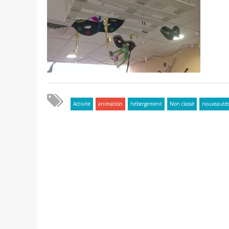
Activité
animation
hébergement
Non classé
nouveauté