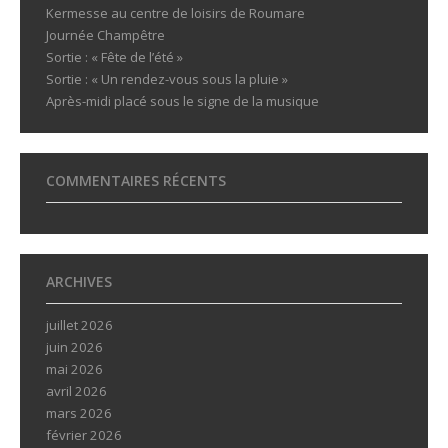
Kermesse au centre de loisirs de Roumare
Journée Champêtre
Sortie : « Fête de l’été »
Sortie : « Un rendez-vous sous la pluie »
Après-midi placé sous le signe de la musique
COMMENTAIRES RÉCENTS
ARCHIVES
juillet 2026
juin 2026
mai 2026
avril 2026
mars 2026
février 2026