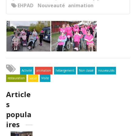
EHPAD
Nouveauté
animation
Activité
animation
hébergement
Non classé
nouveautés
restauration
social
Visite
Article
s
popula
ires