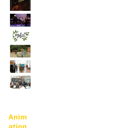
Anim
ation