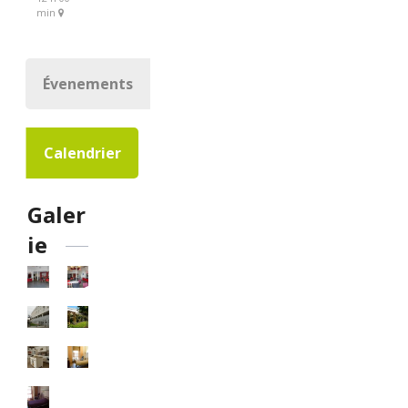
min
Évenements
Calendrier
Galer
ie