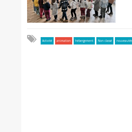
Activité
animation
hébergement
Non classé
nouveauté