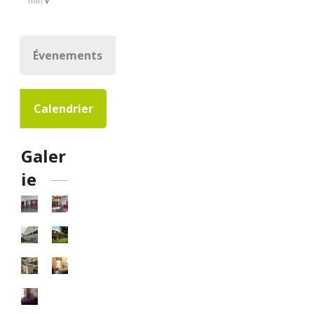
min
Évenements
Calendrier
Galer
ie