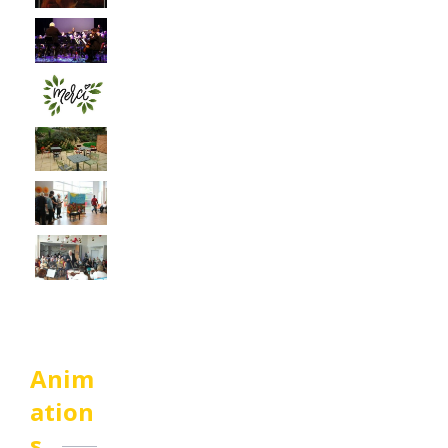
Anim
ation
s