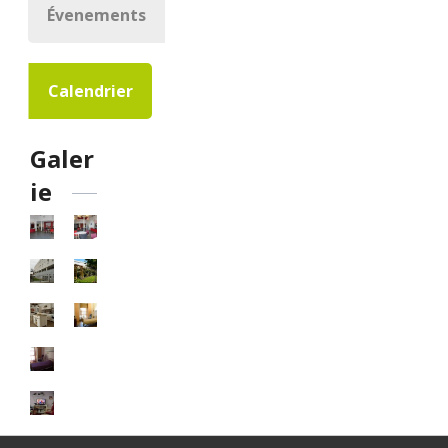
Évenements
Calendrier
Galer
ie