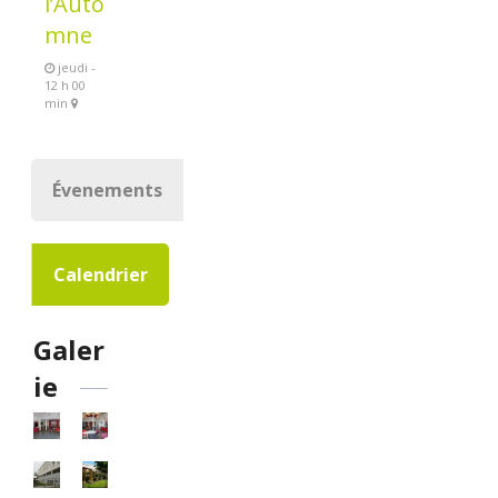
l’Auto
mne
jeudi -
12 h 00
min
Évenements
Calendrier
Galer
ie