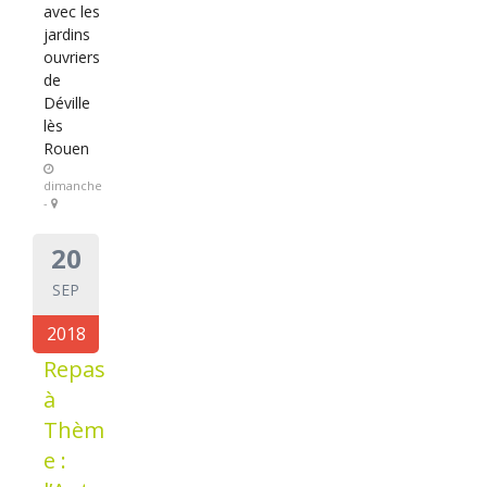
avec les
jardins
ouvriers
de
Déville
lès
Rouen
dimanche
-
20
SEP
2018
Repas
à
Thèm
e :