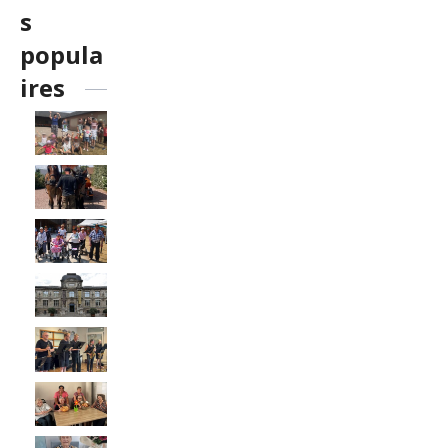
s
popula
ires