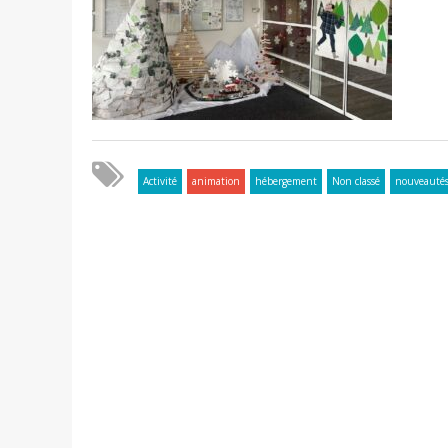
Activité
animation
hébergement
Non classé
nouveauté