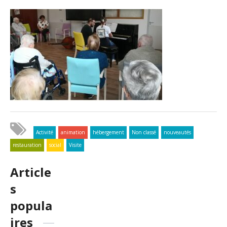
Activité
animation
hébergement
Non classé
nouveautés
restauration
social
Visite
Article
s
popula
ires