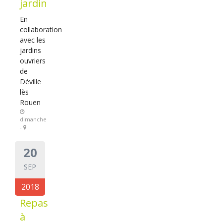
jardin
En
collaboration
avec les
jardins
ouvriers
de
Déville
lès
Rouen
dimanche
-
20
SEP
2018
Repas
à