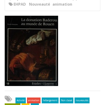
EHPAD
Nouveauté
animation
Activité
animation
hébergement
Non classé
nouveautés