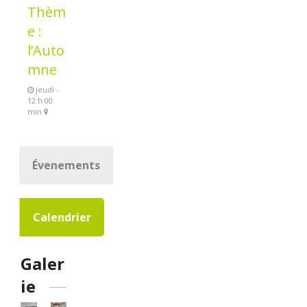
Thèm
e :
l’Auto
mne
jeudi -
12 h 00
min
Évenements
Calendrier
Galer
ie