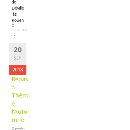
de
Déville
lès
Rouen
dimanche
-
20
SEP
2018
Repas
à
Thèm
e :
l’Auto
mne
jeudi -