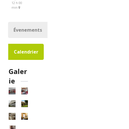
12 h 00
min
Évenements
Calendrier
Galer
ie